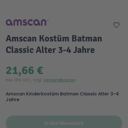
Zum Anfang der Bildgalerie springen
Gesundheit & Pflege
Kinder- & Jugendbücher
Kreativ Spielwaren
Creator
City Life
Zur
Sicherheit
Krimi / Thriller
Kuscheltiere
DC Comics™ Super Heroes
Country
Amscan Kostüm Batman
Classic Alter 3-4 Jahre
Liebesromane
Puppen & Puppenzubehör
Disney
Fairies
21,66 €
Sachbücher / Wissen
Puzzle & Legespiele
DUPLO®
Family Fun
Inkl. 19% USt., zzgl.
Versandkosten
Zeit & Reise
Holzspielwaren
Friends
Figures
Amscan Kinderkostüm Batman Classic Alter 3-4
Jahre
Elektronische Spielwaren
Jurassic World™
Fun Stars
Kreativ
Harry Potter™
Heroes
In den Warenkorb