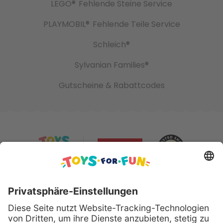
LEGO®
Fehlende Steine Service
PLAYMOBIL®
Fehlende Teile Service
Schleich®
Sylvanian Families®
Gutscheine & Rabattcodes
Sicher bezahlen mit: