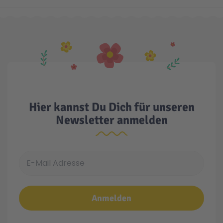
Technic
Spiel-Ei
Aktion
Seltene Artikel
Hier kannst Du Dich für unseren
Newsletter anmelden
LEGO® Blumen
E-Mail Adresse
Anmelden