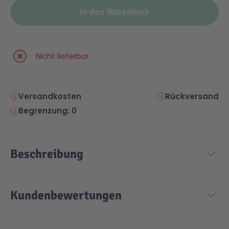
In den Warenkorb
Malen & Zeichnen
Marvel™ Super Heroes
Knights
Nicht lieferbar
Minecraft™
NOVELMORE
Minifiguren
Sports Action
Versandkosten
Rückversand
Begrenzung: 0
NINJAGO®
VW
Beschreibung
Speed Champions
Wiltopia
Star Wars™
Aktion
Kundenbewertungen
Super Mario
Cars