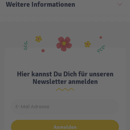
Weitere Informationen
Technic
Spiel-Ei
Aktion
Seltene Artikel
LEGO® Blumen
Hier kannst Du Dich für unseren
Newsletter anmelden
E-Mail Adresse
Anmelden