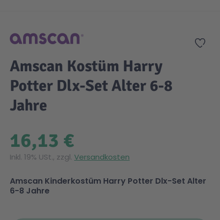
Zum Anfang der Bildgalerie springen
Gesundheit & Pflege
Kinder- & Jugendbücher
Kreativ Spielwaren
Creator
City Life
Zur
Sicherheit
Krimi / Thriller
Kuscheltiere
DC Comics™ Super Heroes
Country
Amscan Kostüm Harry
Potter Dlx-Set Alter 6-8
Liebesromane
Puppen & Puppenzubehör
Disney
Fairies
Jahre
Sachbücher / Wissen
Puzzle & Legespiele
DUPLO®
Family Fun
16,13 €
Zeit & Reise
Holzspielwaren
Friends
Figures
Inkl. 19% USt., zzgl.
Versandkosten
Elektronische Spielwaren
Jurassic World™
Fun Stars
Amscan Kinderkostüm Harry Potter Dlx-Set Alter
6-8 Jahre
Kreativ
Harry Potter™
Heroes