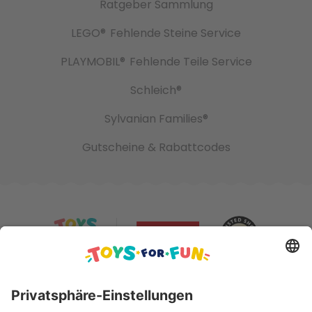
Ratgeber Sammlung
LEGO®
Fehlende Steine Service
PLAYMOBIL®
Fehlende Teile Service
Schleich®
Sylvanian Families®
Gutscheine & Rabattcodes
Sicher bezahlen mit: