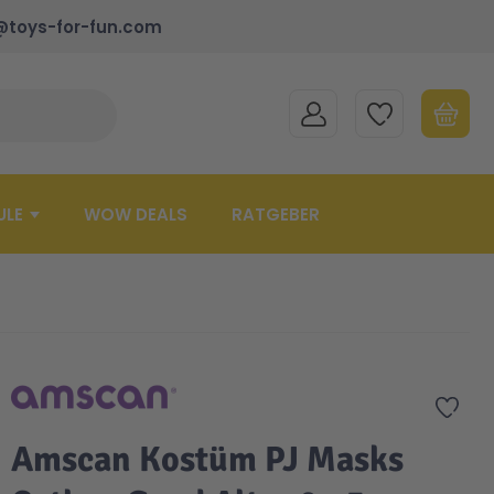
@toys-for-fun.com
MEIN KONTO
MEINE WUNSCHLISTE
WARENK
Suche schließen
Minicart
ULE
WOW DEALS
RATGEBER
Zur 
Amscan Kostüm PJ Masks