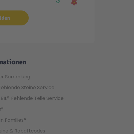
lden
mationen
er Sammlung
Fehlende Steine Service
BIL®
Fehlende Teile Service
h®
an Families®
ine & Rabattcodes