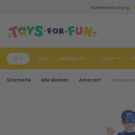
Kundenberatung
Zur Startseite
☰
NEU
ANGEBOTE
LEGO®
Startseite
Alle Marken
Amscan®
Amscan Ko
Zum Ende der Bildgalerie springen