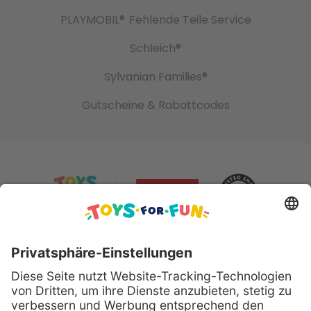
PLAYMOBIL®
Fehlende Teile Service
Schleich®
Sylvanian Families®
Gutscheine & Rabattcodes
Sicher bezahlen mit: