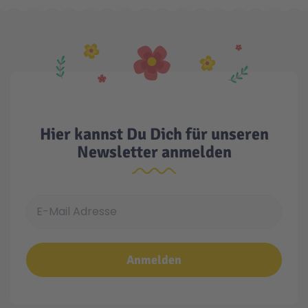
Technic
Spiel-Ei
Aktion
Seltene Artikel
Hier kannst Du Dich für unseren
Newsletter anmelden
LEGO® Blumen
E-Mail Adresse
Anmelden