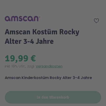
Zum Anfang der Bildgalerie springen
Gesundheit & Pflege
Kinder- & Jugendbücher
Kreativ Spielwaren
Creator
City Life
Zur
Sicherheit
Krimi / Thriller
Kuscheltiere
DC Comics™ Super Heroes
Country
Amscan Kostüm Rocky
Alter 3-4 Jahre
Liebesromane
Puppen & Puppenzubehör
Disney
Fairies
19,99 €
Sachbücher / Wissen
Puzzle & Legespiele
DUPLO®
Family Fun
Inkl. 19% USt., zzgl.
Versandkosten
Zeit & Reise
Holzspielwaren
Friends
Figures
Amscan Kinderkostüm Rocky Alter 3-4 Jahre
Elektronische Spielwaren
Jurassic World™
Fun Stars
In den Warenkorb
Kreativ
Harry Potter™
Heroes