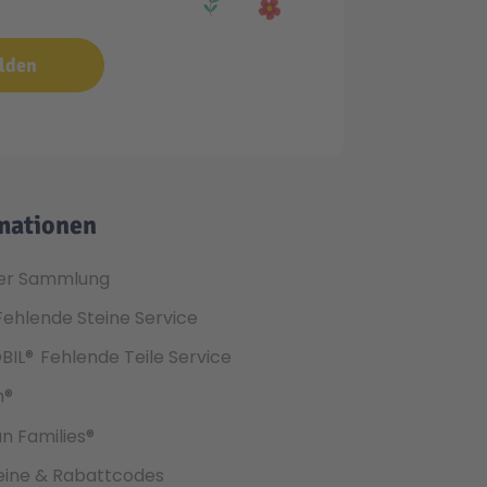
lden
mationen
er Sammlung
Fehlende Steine Service
BIL®
Fehlende Teile Service
h®
an Families®
ine & Rabattcodes