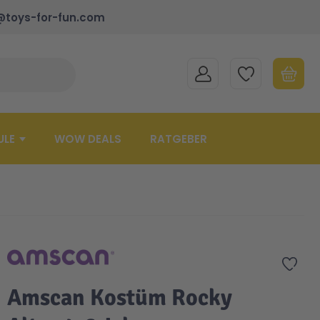
@toys-for-fun.com
MEIN KONTO
MEINE WUNSCHLISTE
WARENK
Suche schließen
Minicart
ULE
WOW DEALS
RATGEBER
Zur 
Amscan Kostüm Rocky