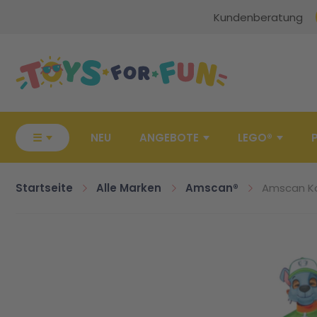
Kundenberatung
Zur Startseite
☰
NEU
ANGEBOTE
LEGO®
Startseite
Alle Marken
Amscan®
Amscan Ko
Zum Ende der Bildgalerie springen