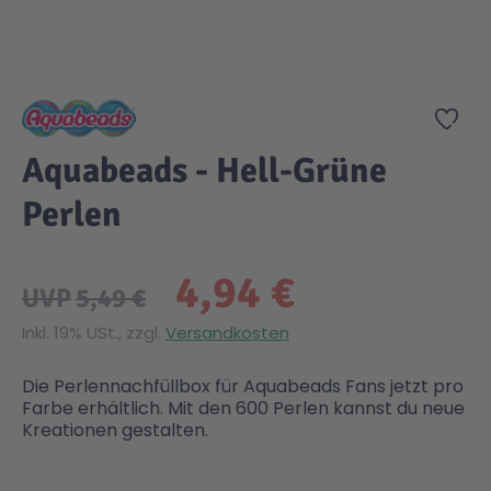
Zum Anfang der Bildgalerie springen
Zur
Aquabeads - Hell-Grüne
Perlen
4,94 €
UVP
5,49 €
Inkl. 19% USt., zzgl.
Versandkosten
Die Perlennachfüllbox für Aquabeads Fans jetzt pro
Farbe erhältlich. Mit den 600 Perlen kannst du neue
Kreationen gestalten.