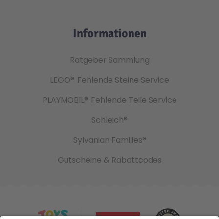
Informationen
Ratgeber Sammlung
LEGO®
Fehlende Steine Service
PLAYMOBIL®
Fehlende Teile Service
Schleich®
Sylvanian Families®
Gutscheine & Rabattcodes