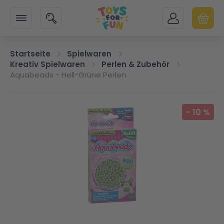
Zur Startseite
SUCHE
MEIN KONTO
WARENK
Minicart
Startseite
Spielwaren
Kreativ Spielwaren
Perlen & Zubehör
Aquabeads - Hell-Grüne Perlen
Zum Ende der Bildgalerie springen
-
10
%