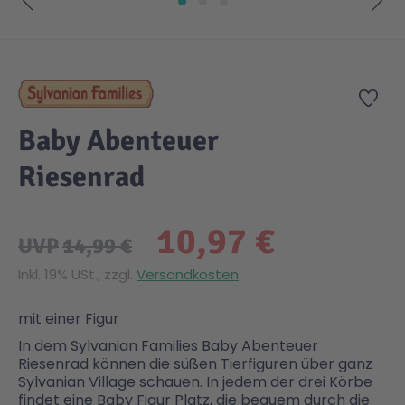
Zum Anfang der Bildgalerie springen
Gesundheit & Pflege
Kinder- & Jugendbücher
Kreativ Spielwaren
Creator
City Life
Zur
Sicherheit
Krimi / Thriller
Kuscheltiere
DC Comics™ Super Heroes
Country
Baby Abenteuer
Liebesromane
Puppen & Puppenzubehör
Disney
Fairies
Riesenrad
Sachbücher / Wissen
Puzzle & Legespiele
DUPLO®
Family Fun
10,97 €
UVP
14,99 €
Zeit & Reise
Holzspielwaren
Friends
Figures
Inkl. 19% USt., zzgl.
Versandkosten
mit einer Figur
Elektronische Spielwaren
Jurassic World™
Fun Stars
In dem Sylvanian Families Baby Abenteuer
Riesenrad können die süßen Tierfiguren über ganz
Sylvanian Village schauen. In jedem der drei Körbe
Kreativ
Harry Potter™
Heroes
findet eine Baby Figur Platz, die bequem durch die