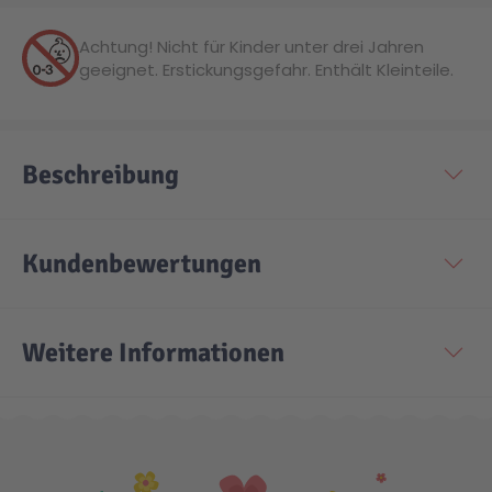
Achtung! Nicht für Kinder unter drei Jahren
Technic
Spiel-Ei
geeignet. Erstickungsgefahr. Enthält Kleinteile.
Aktion
Beschreibung
Seltene Artikel
Kundenbewertungen
LEGO® Blumen
Weitere Informationen