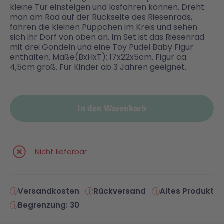
kleine Tür einsteigen und losfahren können. Dreht
man am Rad auf der Rückseite des Riesenrads,
Malen & Zeichnen
Marvel™ Super Heroes
Knights
fahren die kleinen Püppchen im Kreis und sehen
sich ihr Dorf von oben an. Im Set ist das Riesenrad
mit drei Gondeln und eine Toy Pudel Baby Figur
Minecraft™
NOVELMORE
enthalten. Maße(BxHxT): 17x22x5cm. Figur ca.
4,5cm groß. Für Kinder ab 3 Jahren geeignet.
Minifiguren
Sports Action
In den Warenkorb
NINJAGO®
VW
Speed Champions
Wiltopia
Nicht lieferbar
Star Wars™
Aktion
Versandkosten
Rückversand
Altes Produkt
Begrenzung: 30
Super Mario
Cars