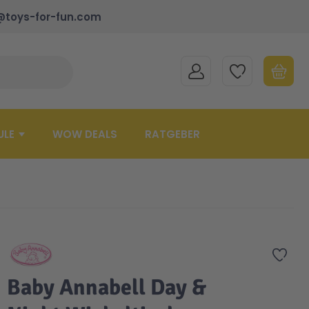
@toys-for-fun.com
MEIN KONTO
MEINE WUNSCHLISTE
WARENK
Suche schließen
Minicart
ULE
WOW DEALS
RATGEBER
Zur 
Baby Annabell Day &