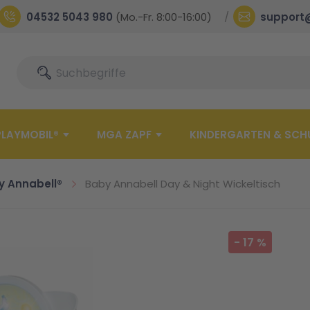
04532 5043 980
(Mo.-Fr. 8:00-16:00)
support
Suche
Suche
PLAYMOBIL®
MGA ZAPF
KINDERGARTEN & SCH
y Annabell®
Baby Annabell Day & Night Wickeltisch
-
17
%