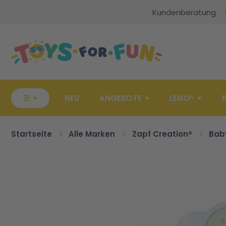
Kundenberatung
Zur Startseite
☰
NEU
ANGEBOTE
LEGO®
Startseite
Alle Marken
Zapf Creation®
Bab
Zum Ende der Bildgalerie springen