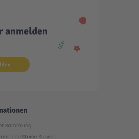
er anmelden
lden
mationen
er Sammlung
Fehlende Steine Service