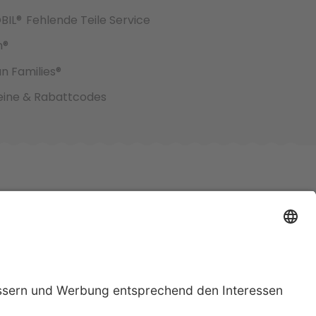
BIL®
Fehlende Teile Service
h®
an Families®
ine & Rabattcodes