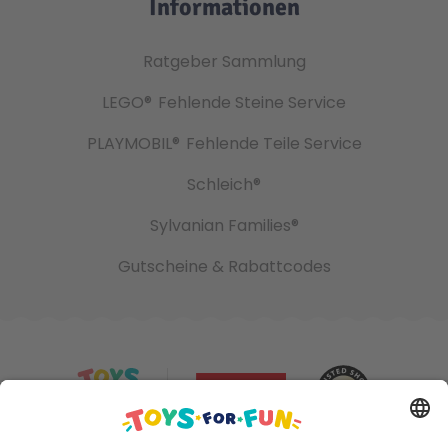
Informationen
Ratgeber Sammlung
LEGO®
Fehlende Steine Service
PLAYMOBIL®
Fehlende Teile Service
Schleich®
Sylvanian Families®
Gutscheine & Rabattcodes