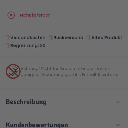
Malen & Zeichnen
Marvel™ Super Heroes
Knights
Nicht lieferbar
Minecraft™
NOVELMORE
Versandkosten
Rückversand
Altes Produkt
Begrenzung: 30
Minifiguren
Sports Action
NINJAGO®
VW
Achtung! Nicht für Kinder unter drei Jahren
geeignet. Erstickungsgefahr. Enthält Kleinteile.
Speed Champions
Wiltopia
Beschreibung
Star Wars™
Aktion
Super Mario
Cars
Kundenbewertungen