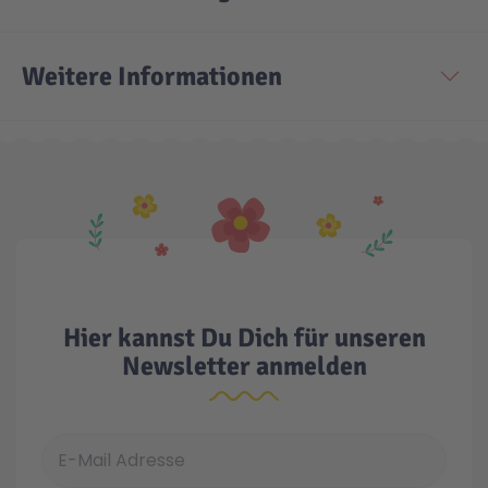
Technic
Spiel-Ei
Weitere Informationen
Aktion
Seltene Artikel
LEGO® Blumen
Hier kannst Du Dich für unseren
Newsletter anmelden
E-Mail Adresse