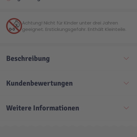
Technic
Spiel-Ei
Achtung! Nicht für Kinder unter drei Jahren
geeignet. Erstickungsgefahr. Enthält Kleinteile.
Aktion
Seltene Artikel
Beschreibung
LEGO® Blumen
Kundenbewertungen
Weitere Informationen