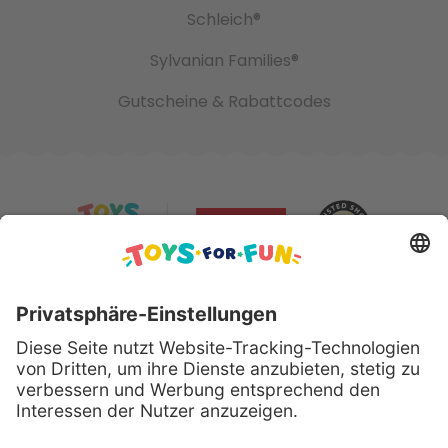
Schleich®
Sylvanian Families®
Gutscheine & Rabattcodes
Sicher bezahlen mit: