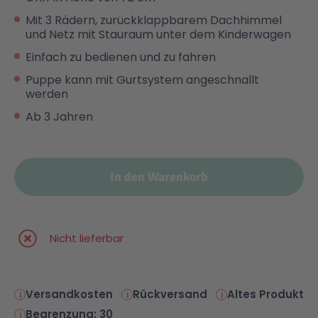
Mit 3 Rädern, zurückklappbarem Dachhimmel
Malen & Zeichnen
Marvel™ Super Heroes
Knights
und Netz mit Stauraum unter dem Kinderwagen
Einfach zu bedienen und zu fahren
Minecraft™
NOVELMORE
Puppe kann mit Gurtsystem angeschnallt
werden
Ab 3 Jahren
Minifiguren
Sports Action
NINJAGO®
VW
In den Warenkorb
Speed Champions
Wiltopia
Nicht lieferbar
Star Wars™
Aktion
Versandkosten
Rückversand
Altes Produkt
Super Mario
Cars
Begrenzung: 30