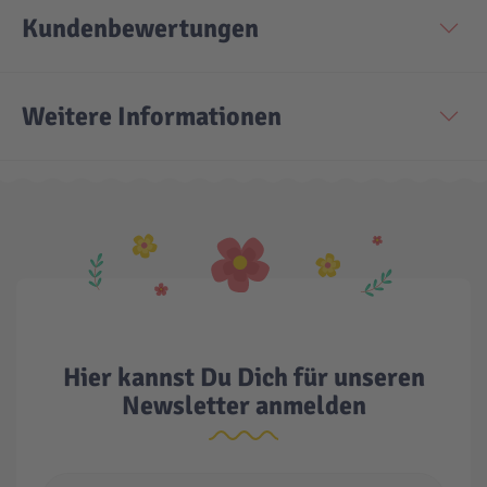
Kundenbewertungen
Technic
Spiel-Ei
Weitere Informationen
Aktion
Seltene Artikel
LEGO® Blumen
Hier kannst Du Dich für unseren
Newsletter anmelden
E-Mail Adresse