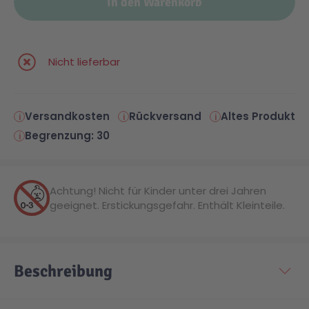
In den Warenkorb
Malen & Zeichnen
Marvel™ Super Heroes
Knights
Nicht lieferbar
Minecraft™
NOVELMORE
Versandkosten
Rückversand
Altes Produkt
Minifiguren
Sports Action
Begrenzung: 30
NINJAGO®
VW
Achtung! Nicht für Kinder unter drei Jahren
geeignet. Erstickungsgefahr. Enthält Kleinteile.
Speed Champions
Wiltopia
Star Wars™
Aktion
Beschreibung
Super Mario
Cars