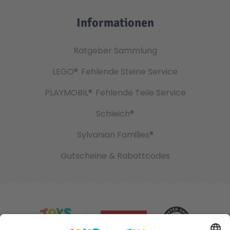
Informationen
Ratgeber Sammlung
LEGO®
Fehlende Steine Service
PLAYMOBIL®
Fehlende Teile Service
Schleich®
Sylvanian Families®
Gutscheine & Rabattcodes