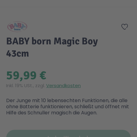
Zum Anfang der Bildgalerie springen
Gesundheit & Pflege
Kinder- & Jugendbücher
Kreativ Spielwaren
Creator
City Life
Zur
Sicherheit
Krimi / Thriller
Kuscheltiere
DC Comics™ Super Heroes
Country
BABY born Magic Boy
43cm
Liebesromane
Puppen & Puppenzubehör
Disney
Fairies
59,99 €
Sachbücher / Wissen
Puzzle & Legespiele
DUPLO®
Family Fun
Inkl. 19% USt., zzgl.
Versandkosten
Zeit & Reise
Holzspielwaren
Friends
Figures
Der Junge mit 10 lebensechten Funktionen, die alle
ohne Batterie funktionieren, schließt und öffnet mit
Elektronische Spielwaren
Jurassic World™
Fun Stars
Hilfe des Schnuller magisch die Augen.
Kreativ
Harry Potter™
Heroes