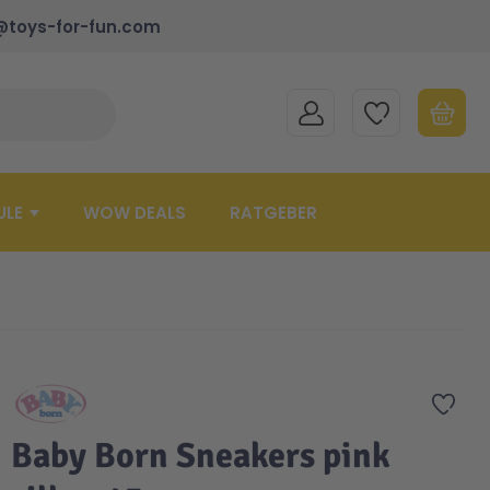
@toys-for-fun.com
MEIN KONTO
MEINE WUNSCHLISTE
WARENK
Suche schließen
Minicart
ULE
WOW DEALS
RATGEBER
Zur 
Baby Born Sneakers pink