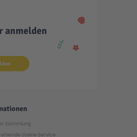
er anmelden
lden
mationen
er Sammlung
Fehlende Steine Service