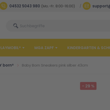
04532 5043 980
(Mo.-Fr. 8:00-16:00)
support
Suche
Suche
PLAYMOBIL®
MGA ZAPF
KINDERGARTEN & SCH
Y born®
Baby Born Sneakers pink silber 43cm
-
29
%