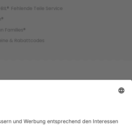
BIL®
Fehlende Teile Service
h®
an Families®
ine & Rabattcodes