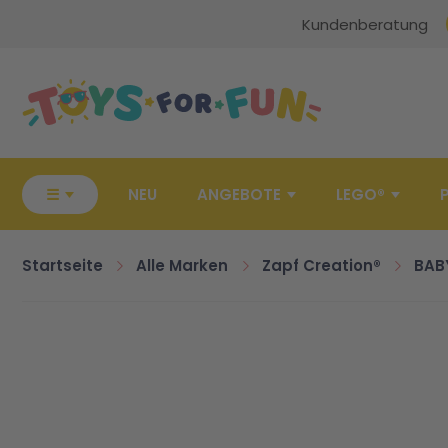
Kundenberatung
Zur Startseite
☰
NEU
ANGEBOTE
LEGO®
Startseite
Alle Marken
Zapf Creation®
BAB
Zum Ende der Bildgalerie springen