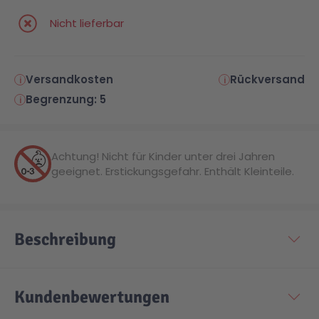
Nicht lieferbar
Malen & Zeichnen
Marvel™ Super Heroes
Knights
Minecraft™
NOVELMORE
Versandkosten
Rückversand
Begrenzung: 5
Minifiguren
Sports Action
Achtung! Nicht für Kinder unter drei Jahren
NINJAGO®
VW
geeignet. Erstickungsgefahr. Enthält Kleinteile.
Speed Champions
Wiltopia
Beschreibung
Star Wars™
Aktion
Kundenbewertungen
Super Mario
Cars