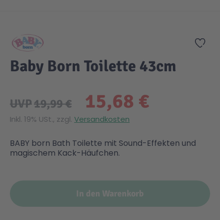
Zum Anfang der Bildgalerie springen
Gesundheit & Pflege
Kinder- & Jugendbücher
Kreativ Spielwaren
Creator
City Life
Zur
Sicherheit
Krimi / Thriller
Kuscheltiere
DC Comics™ Super Heroes
Country
Baby Born Toilette 43cm
Liebesromane
Puppen & Puppenzubehör
Disney
Fairies
15,68 €
UVP
19,99 €
Sachbücher / Wissen
Puzzle & Legespiele
DUPLO®
Family Fun
Inkl. 19% USt., zzgl.
Versandkosten
BABY born Bath Toilette mit Sound-Effekten und
Zeit & Reise
Holzspielwaren
Friends
Figures
magischem Kack-Häufchen.
Elektronische Spielwaren
Jurassic World™
Fun Stars
In den Warenkorb
Kreativ
Harry Potter™
Heroes