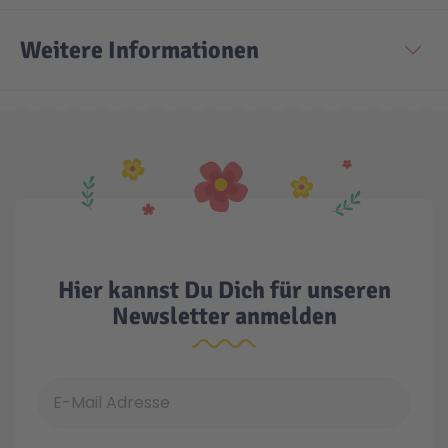
Weitere Informationen
Technic
Spiel-Ei
Aktion
Seltene Artikel
LEGO® Blumen
Hier kannst Du Dich für unseren
Newsletter anmelden
E-Mail Adresse