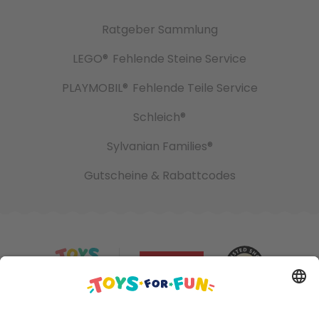
Ratgeber Sammlung
LEGO®
Fehlende Steine Service
PLAYMOBIL®
Fehlende Teile Service
Schleich®
Sylvanian Families®
Gutscheine & Rabattcodes