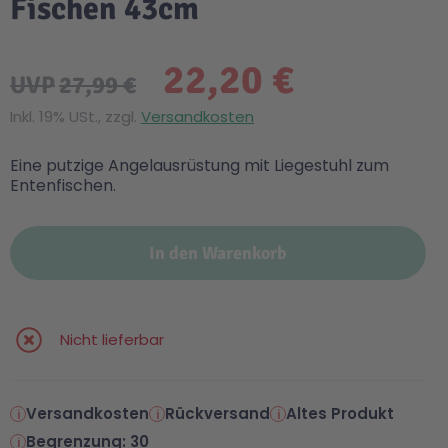
Fischen 43cm
22,20 €
UVP
27,99 €
Inkl. 19% USt., zzgl.
Versandkosten
Eine putzige Angelausrüstung mit Liegestuhl zum
Entenfischen.
In den Warenkorb
Nicht lieferbar
Versandkosten
Rückversand
Altes Produkt
Begrenzung: 30