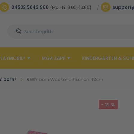
04532 5043 980
(Mo.-Fr. 8:00-16:00)
support
Suche
Suche
PLAYMOBIL®
MGA ZAPF
KINDERGARTEN & SCH
Y born®
BABY born Weekend Fischen 43cm
-
21
%