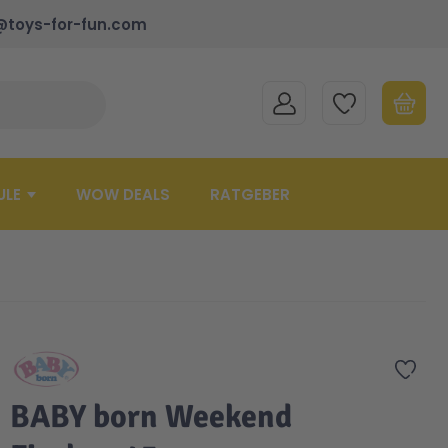
@toys-for-fun.com
MEIN KONTO
MEINE WUNSCHLISTE
WARENK
Suche schließen
Minicart
ULE
WOW DEALS
RATGEBER
Zur 
BABY born Weekend