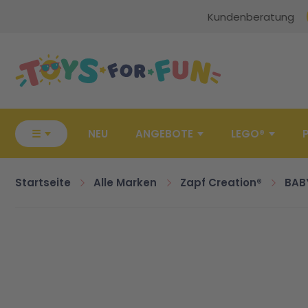
Kundenberatung
Zur Startseite
☰
NEU
ANGEBOTE
LEGO®
Startseite
Alle Marken
Zapf Creation®
BAB
Zum Ende der Bildgalerie springen