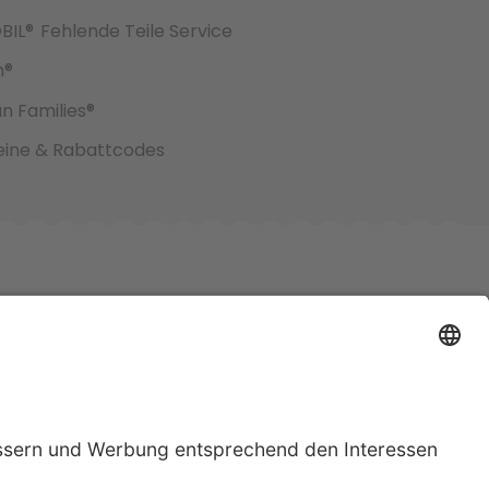
BIL®
Fehlende Teile Service
h®
an Families®
ine & Rabattcodes