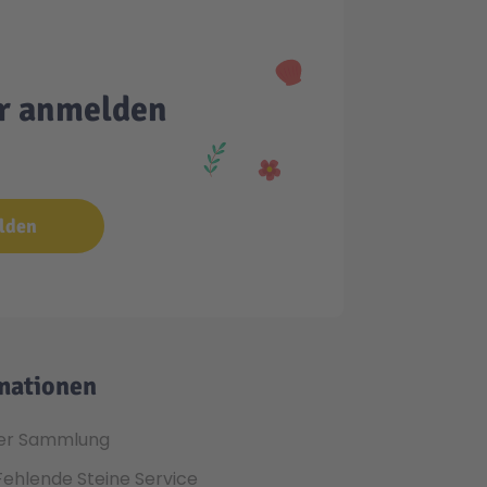
er anmelden
lden
mationen
er Sammlung
Fehlende Steine Service