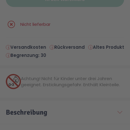
Malen & Zeichnen
Marvel™ Super Heroes
Knights
Nicht lieferbar
Minecraft™
NOVELMORE
Versandkosten
Rückversand
Altes Produkt
Minifiguren
Sports Action
Begrenzung: 30
NINJAGO®
VW
Achtung! Nicht für Kinder unter drei Jahren
geeignet. Erstickungsgefahr. Enthält Kleinteile.
Speed Champions
Wiltopia
Star Wars™
Aktion
Beschreibung
Super Mario
Cars