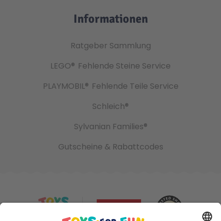
Informationen
Ratgeber Sammlung
LEGO®
Fehlende Steine Service
PLAYMOBIL®
Fehlende Teile Service
Schleich®
Sylvanian Families®
Gutscheine & Rabattcodes