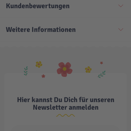
Kundenbewertungen
Technic
Spiel-Ei
Weitere Informationen
Aktion
Seltene Artikel
LEGO® Blumen
Hier kannst Du Dich für unseren
Newsletter anmelden
E-Mail Adresse