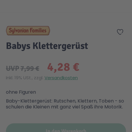
Zum Anfang der Bildgalerie springen
Gesundheit & Pflege
Kinder- & Jugendbücher
Kreativ Spielwaren
Creator
City Life
Zur
Sicherheit
Krimi / Thriller
Kuscheltiere
DC Comics™ Super Heroes
Country
Babys Klettergerüst
Liebesromane
Puppen & Puppenzubehör
Disney
Fairies
4,28 €
UVP
7,99 €
Sachbücher / Wissen
Puzzle & Legespiele
DUPLO®
Family Fun
Inkl. 19% USt., zzgl.
Versandkosten
Zeit & Reise
Holzspielwaren
Friends
Figures
ohne Figuren
Baby-Klettergerüst: Rutschen, Klettern, Toben - so
schulen die Kleinen mit ganz viel Spaß ihre Motorik.
Elektronische Spielwaren
Jurassic World™
Fun Stars
Kreativ
Harry Potter™
Heroes
In den Warenkorb