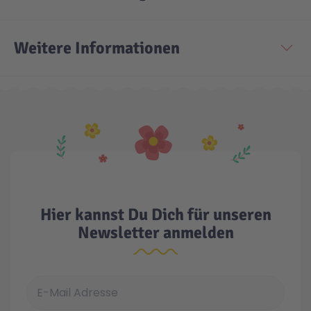
Technic
Spiel-Ei
Weitere Informationen
Aktion
Seltene Artikel
LEGO® Blumen
Hier kannst Du Dich für unseren
Newsletter anmelden
E-Mail Adresse