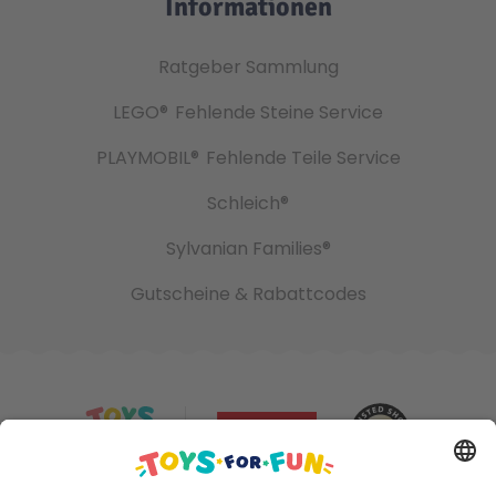
Informationen
Ratgeber Sammlung
LEGO®
Fehlende Steine Service
PLAYMOBIL®
Fehlende Teile Service
Schleich®
Sylvanian Families®
Gutscheine & Rabattcodes