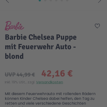
Zum Anfang der Bildgalerie springen
Gesundheit & Pflege
Kinder- & Jugendbücher
Kreativ Spielwaren
Creator
City Life
Zur
Sicherheit
Krimi / Thriller
Kuscheltiere
DC Comics™ Super Heroes
Country
Barbie Chelsea Puppe
Liebesromane
Puppen & Puppenzubehör
Disney
Fairies
mit Feuerwehr Auto -
blond
Sachbücher / Wissen
Puzzle & Legespiele
DUPLO®
Family Fun
42,16 €
Zeit & Reise
Holzspielwaren
Friends
Figures
UVP
44,99 €
Inkl. 19% USt., zzgl.
Versandkosten
Elektronische Spielwaren
Jurassic World™
Fun Stars
Mit diesem Feuerwehrauto mit rollenden Rädern
können Kinder Chelsea dabei helfen, den Tag zu
Kreativ
Harry Potter™
Heroes
retten und viele verschiedene Geschichten