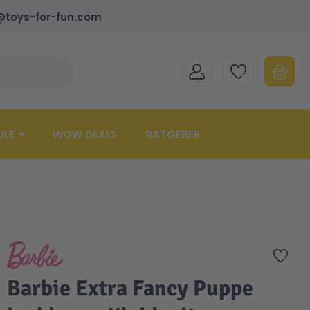
@toys-for-fun.com
MEIN KONTO
MEINE WUNSCHLISTE
WARENK
Suche schließen
Minicart
ULE
WOW DEALS
RATGEBER
Zur 
Barbie Extra Fancy Puppe