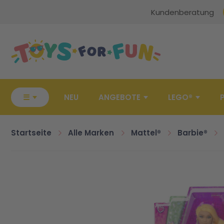
Kundenberatung
Zur Startseite
☰
NEU
ANGEBOTE
LEGO®
Startseite
Alle Marken
Mattel®
Barbie®
Zum Ende der Bildgalerie springen