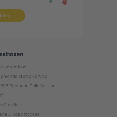
lden
mationen
er Sammlung
Fehlende Steine Service
BIL®
Fehlende Teile Service
h®
an Families®
ine & Rabattcodes