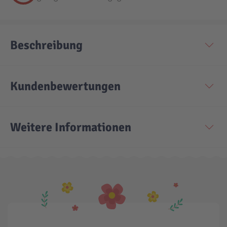
Technic
Spiel-Ei
Beschreibung
Aktion
Kundenbewertungen
Seltene Artikel
LEGO® Blumen
Weitere Informationen