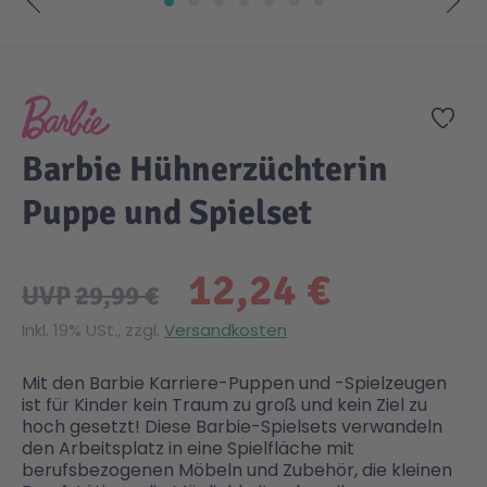
Zum Anfang der Bildgalerie springen
Gesundheit & Pflege
Kinder- & Jugendbücher
Kreativ Spielwaren
Creator
City Life
Zur
Sicherheit
Krimi / Thriller
Kuscheltiere
DC Comics™ Super Heroes
Country
Barbie Hühnerzüchterin
Liebesromane
Puppen & Puppenzubehör
Disney
Fairies
Puppe und Spielset
Sachbücher / Wissen
Puzzle & Legespiele
DUPLO®
Family Fun
12,24 €
UVP
29,99 €
Zeit & Reise
Holzspielwaren
Friends
Figures
Inkl. 19% USt., zzgl.
Versandkosten
Mit den Barbie Karriere-Puppen und -Spielzeugen
Elektronische Spielwaren
Jurassic World™
Fun Stars
ist für Kinder kein Traum zu groß und kein Ziel zu
hoch gesetzt! Diese Barbie-Spielsets verwandeln
den Arbeitsplatz in eine Spielfläche mit
Kreativ
Harry Potter™
Heroes
berufsbezogenen Möbeln und Zubehör, die kleinen