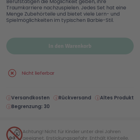
Berufstätigen die Möglichkeit geben, ihre
Traumkarriere nachzuspielen. Jedes Set hat eine
Menge Zubehörteile und bietet viele Lern- und
Malen & Zeichnen
Marvel™ Super Heroes
Knights
Spielmöglichkeiten im typischen Barbie-Stil.
Minecraft™
NOVELMORE
In den Warenkorb
Minifiguren
Sports Action
Nicht lieferbar
NINJAGO®
VW
Speed Champions
Wiltopia
Versandkosten
Rückversand
Altes Produkt
Begrenzung: 30
Star Wars™
Aktion
Achtung! Nicht für Kinder unter drei Jahren
Super Mario
Cars
geeignet. Erstickungsgefahr. Enthält Kleinteile.