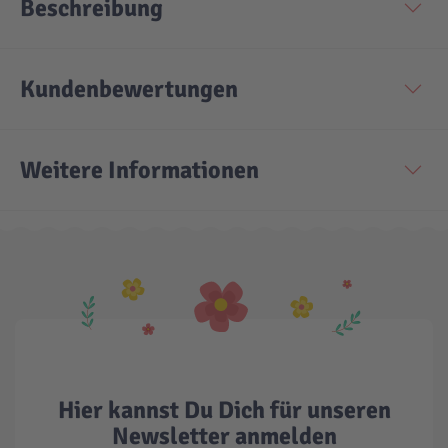
Beschreibung
Technic
Spiel-Ei
Kundenbewertungen
Aktion
Weitere Informationen
Seltene Artikel
LEGO® Blumen
Hier kannst Du Dich für unseren
Newsletter anmelden