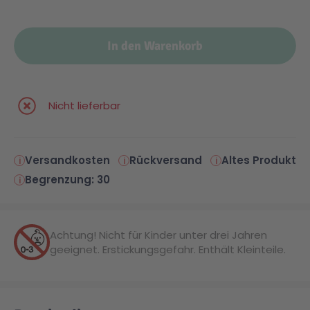
Malen & Zeichnen
Marvel™ Super Heroes
Knights
In den Warenkorb
Minecraft™
NOVELMORE
Nicht lieferbar
Minifiguren
Sports Action
Versandkosten
Rückversand
Altes Produkt
NINJAGO®
VW
Begrenzung: 30
Speed Champions
Wiltopia
Achtung! Nicht für Kinder unter drei Jahren
geeignet. Erstickungsgefahr. Enthält Kleinteile.
Star Wars™
Aktion
Super Mario
Cars