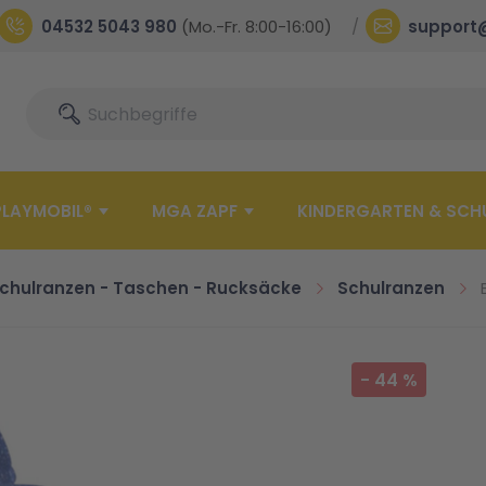
04532 5043 980
(Mo.-Fr. 8:00-16:00)
support
Suche
Suche
PLAYMOBIL®
MGA ZAPF
KINDERGARTEN & SCH
chulranzen - Taschen - Rucksäcke
Schulranzen
-
44
%