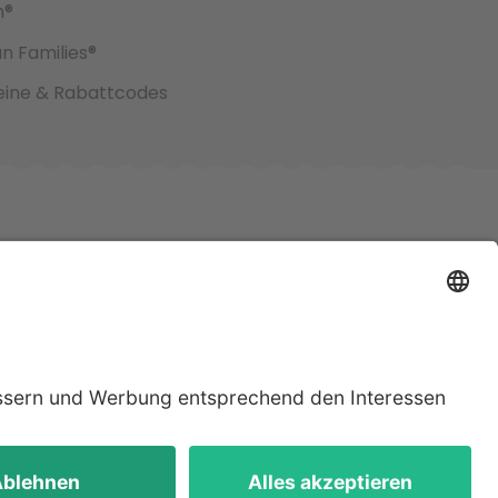
h®
an Families®
ine & Rabattcodes
jeweiligen
lten