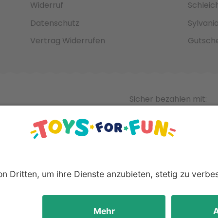
Widerruf
Schleic
Datenschutz
Sylvani
Vertrag Widerrufen
Gutsche
Sicher bezahlen mit:
nnten Produkte und Logos sind eingetragene Warenzeichen der 
Hersteller.
yright © 2008 - 2026 Toys for Fun GmbH - Alle Rechte vorbeha