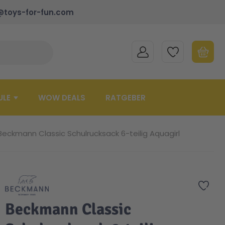
@toys-for-fun.com
MEIN KONTO
MEINE WUNSCHLISTE
WARENK
Suche schließen
Minicart
ULE
WOW DEALS
RATGEBER
Beckmann Classic Schulrucksack 6-teilig Aquagirl
Zur 
Beckmann Classic