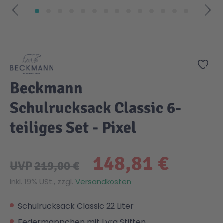
Zum Anfang der Bildgalerie springen
Zur
Beckmann
Schulrucksack Classic 6-
teiliges Set - Pixel
148,81 €
UVP
219,00 €
Inkl. 19% USt., zzgl.
Versandkosten
Schulrucksack Classic 22 Liter
Federmäppchen mit Lyra Stiften