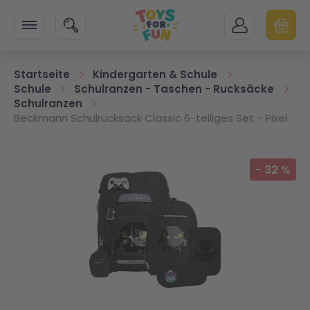
Zur Startseite
SUCHE
MEIN KONTO
WARENK
Minicart
Startseite
Kindergarten & Schule
Schule
Schulranzen - Taschen - Rucksäcke
Schulranzen
Beckmann Schulrucksack Classic 6-teiliges Set - Pixel
Zum Ende der Bildgalerie springen
-
32
%