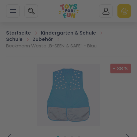
Zur Startseite
SUCHE
MEIN KONTO
WARENK
Minicart
Startseite
Kindergarten & Schule
Schule
Zubehör
Beckmann Weste „B-SEEN & SAFE“ - Blau
Zum Ende der Bildgalerie springen
-
38
%