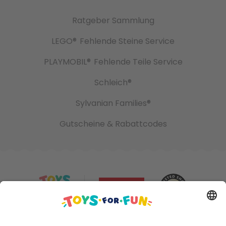
Ratgeber Sammlung
LEGO®
Fehlende Steine Service
PLAYMOBIL®
Fehlende Teile Service
Schleich®
Sylvanian Families®
Gutscheine & Rabattcodes