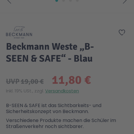
Zum Anfang der Bildgalerie springen
Zur
Beckmann Weste „B-
SEEN & SAFE“ - Blau
11,80 €
UVP
19,00 €
Inkl. 19% USt., zzgl.
Versandkosten
B-SEEN & SAFE ist das Sichtbarkeits- und
Sicherheitskonzept von Beckmann.
Verschiedene Produkte machen die Schüler im
Straßenverkehr noch sichtbarer.