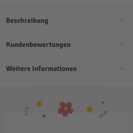
Technic
Spiel-Ei
Beschreibung
Aktion
Kundenbewertungen
Seltene Artikel
Weitere Informationen
LEGO® Blumen