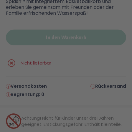
Splash™ mit integriertem Basketballkorb und
erleben Sie gemeinsam mit Freunden oder der
Familie erfrischenden Wasserspaß!
Malen & Zeichnen
Marvel™ Super Heroes
Knights
Minecraft™
NOVELMORE
In den Warenkorb
Minifiguren
Sports Action
Nicht lieferbar
NINJAGO®
VW
Versandkosten
Rückversand
Speed Champions
Wiltopia
Begrenzung: 0
Star Wars™
Aktion
Achtung! Nicht für Kinder unter drei Jahren
geeignet. Erstickungsgefahr. Enthält Kleinteile.
Super Mario
Cars