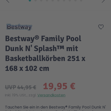
Zum Anfang der Bildgalerie springen
Gesundheit & Pflege
Kinder- & Jugendbücher
Kreativ Spielwaren
Creator
City Life
Zur
Sicherheit
Krimi / Thriller
Kuscheltiere
DC Comics™ Super Heroes
Country
Bestway® Family Pool
Liebesromane
Puppen & Puppenzubehör
Disney
Fairies
Dunk N' Splash™ mit
Basketballkörben 251 x
Sachbücher / Wissen
Puzzle & Legespiele
DUPLO®
Family Fun
168 x 102 cm
Zeit & Reise
Holzspielwaren
Friends
Figures
19,95 €
UVP
44,95 €
Elektronische Spielwaren
Jurassic World™
Fun Stars
Inkl. 19% USt., zzgl.
Versandkosten
Kreativ
Harry Potter™
Heroes
Tauchen Sie ein in den Bestway® Family Pool Dunk N'