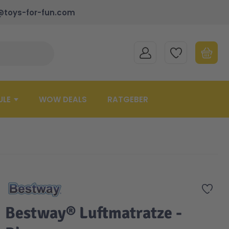
@toys-for-fun.com
MEIN KONTO
MEINE WUNSCHLISTE
WARENK
Suche schließen
Minicart
ULE
WOW DEALS
RATGEBER
Zur 
Bestway® Luftmatratze -