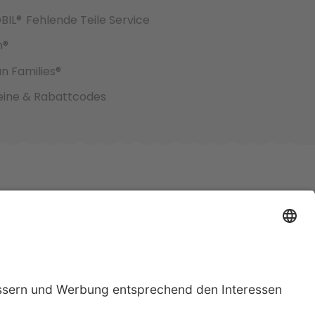
BIL®
Fehlende Teile Service
h®
an Families®
ine & Rabattcodes