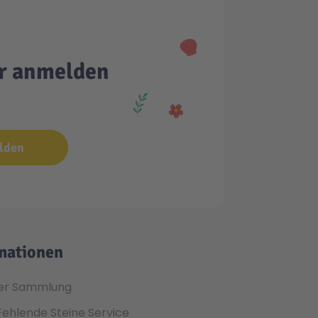
er anmelden
lden
mationen
er Sammlung
Fehlende Steine Service