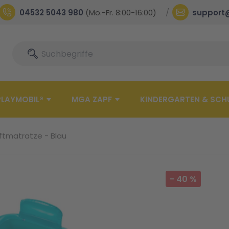
04532 5043 980
(Mo.-Fr. 8:00-16:00)
support
Suche
Suche
PLAYMOBIL®
MGA ZAPF
KINDERGARTEN & SCH
ftmatratze - Blau
-
40
%