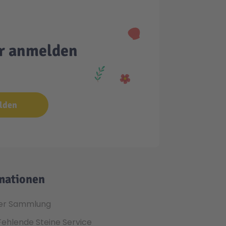
er anmelden
lden
mationen
er Sammlung
Fehlende Steine Service