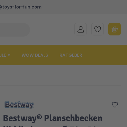
@toys-for-fun.com
MEIN KONTO
MEINE WUNSCHLISTE
WARENK
Suche schließen
Minicart
ULE
WOW DEALS
RATGEBER
Zur 
Bestway® Planschbecken