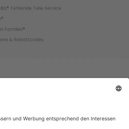
BIL®
Fehlende Teile Service
h®
an Families®
ine & Rabattcodes