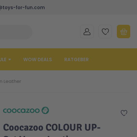
@toys-for-fun.com
MEIN KONTO
MEINE WUNSCHLISTE
WARENK
Suche schließen
Minicart
ULE
WOW DEALS
RATGEBER
 Leather
Zur 
Coocazoo COLOUR UP-