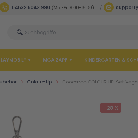
04532 5043 980
(Mo.-Fr. 8:00-16:00)
support
Suche
Suche
PLAYMOBIL®
MGA ZAPF
KINDERGARTEN & SCH
ubehör
Colour-Up
Coocazoo COLOUR UP-Set Vegan
-
28
%