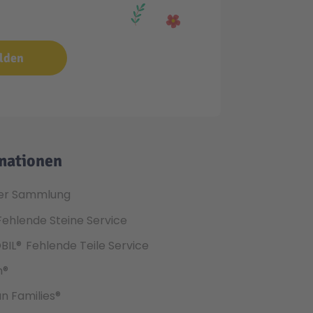
lden
mationen
er Sammlung
Fehlende Steine Service
BIL®
Fehlende Teile Service
h®
an Families®