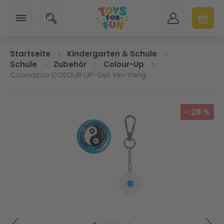
Zur Startseite
SUCHE
MEIN KONTO
WARENK
Minicart
Startseite
Kindergarten & Schule
Schule
Zubehör
Colour-Up
Coocazoo COLOUR UP-Set Yin-Yang
Zum Ende der Bildgalerie springen
-
28
%