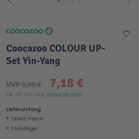
Zum Anfang der Bildgalerie springen
Zur
Coocazoo COLOUR UP-
Set Yin-Yang
7,18 €
UVP
9,99 €
Inkl. 19% USt., zzgl.
Versandkosten
Lieferumfang
1 Klett-Patch
1 Anhänger