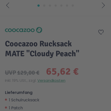
Zum Anfang der Bildgalerie springen
Zur
Coocazoo Rucksack
MATE "Cloudy Peach"
65,62 €
UVP
129,00 €
Inkl. 19% USt., zzgl.
Versandkosten
Lieferumfang
1 Schulrucksack
1 Patch