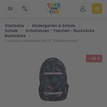
Zur Startseite
SUCHE
MEIN KONTO
WARENK
Minicart
Startseite
Kindergarten & Schule
Schule
Schulranzen - Taschen - Rucksäcke
Rucksäcke
Coocazoo Rucksack MATE "Cloudy Peach"
Zum Ende der Bildgalerie springen
-
49
%