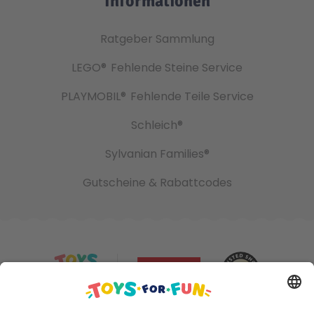
Informationen
Ratgeber Sammlung
LEGO®
Fehlende Steine Service
PLAYMOBIL®
Fehlende Teile Service
Schleich®
Sylvanian Families®
Gutscheine & Rabattcodes