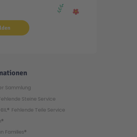
lden
mationen
er Sammlung
Fehlende Steine Service
BIL®
Fehlende Teile Service
h®
an Families®