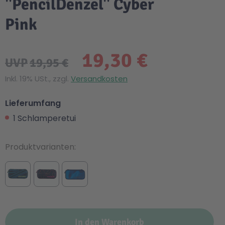
"PencilDenzel" Cyber
Pink
19,30 €
UVP
19,95 €
Inkl. 19% USt., zzgl.
Versandkosten
Lieferumfang
1 Schlamperetui
Produktvarianten
In den Warenkorb