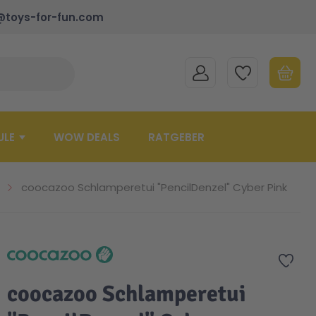
@toys-for-fun.com
MEIN KONTO
MEINE WUNSCHLISTE
WARENK
Suche schließen
Minicart
ULE
WOW DEALS
RATGEBER
coocazoo Schlamperetui "PencilDenzel" Cyber Pink
Zur 
coocazoo Schlamperetui