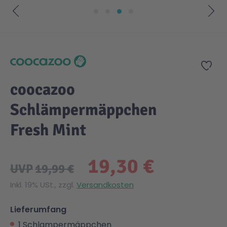
Zum Anfang der Bildgalerie springen
Zur
coocazoo
Schlämpermäppchen
Fresh Mint
19,30 €
UVP
19,99 €
Inkl. 19% USt., zzgl.
Versandkosten
Lieferumfang
1 Schlampermäppchen