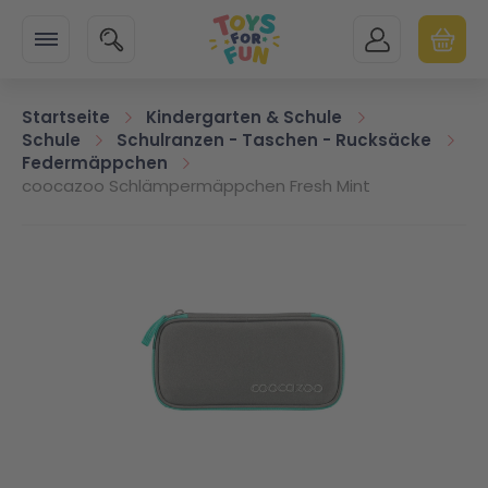
Zur Startseite
SUCHE
MEIN KONTO
WARENK
Minicart
Startseite
Kindergarten & Schule
Schule
Schulranzen - Taschen - Rucksäcke
Federmäppchen
coocazoo Schlämpermäppchen Fresh Mint
Zum Ende der Bildgalerie springen