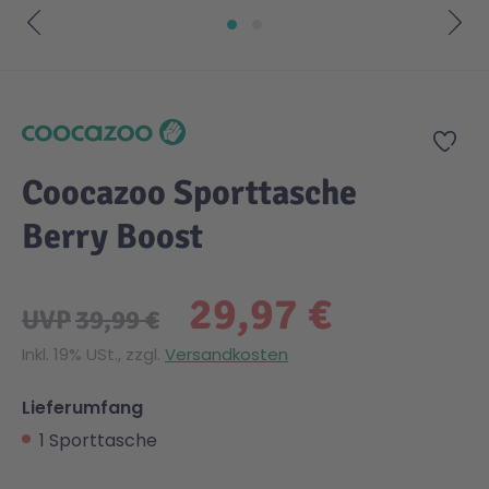
Zum Anfang der Bildgalerie springen
Zur
Coocazoo Sporttasche
Berry Boost
29,97 €
UVP
39,99 €
Inkl. 19% USt., zzgl.
Versandkosten
Lieferumfang
1 Sporttasche