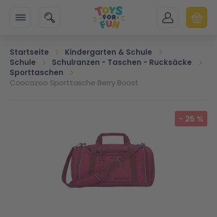
Zur Startseite
SUCHE
MEIN KONTO
WARENK
Minicart
Startseite
Kindergarten & Schule
Schule
Schulranzen - Taschen - Rucksäcke
Sporttaschen
Coocazoo Sporttasche Berry Boost
Zum Ende der Bildgalerie springen
-
25
%