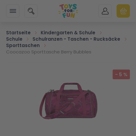
Zur Startseite
SUCHE
MEIN KONTO
WARENK
Minicart
Startseite
Kindergarten & Schule
Schule
Schulranzen - Taschen - Rucksäcke
Sporttaschen
Coocazoo Sporttasche Berry Bubbles
Zum Ende der Bildgalerie springen
-
5
%