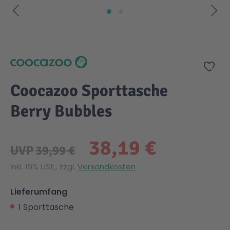
Zum Anfang der Bildgalerie springen
Zur
Coocazoo Sporttasche
Berry Bubbles
38,19 €
UVP
39,99 €
Inkl. 19% USt., zzgl.
Versandkosten
Lieferumfang
1 Sporttasche