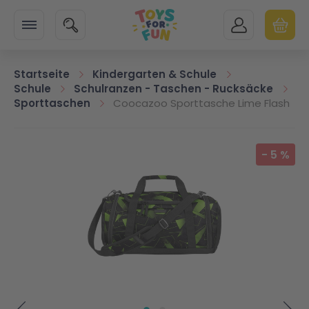
Zur Startseite
SUCHE
MEIN KONTO
WARENK
Minicart
Startseite
Kindergarten & Schule
Schule
Schulranzen - Taschen - Rucksäcke
Sporttaschen
Coocazoo Sporttasche Lime Flash
Zum Ende der Bildgalerie springen
-
5
%