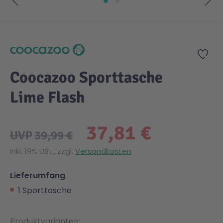
Zum Anfang der Bildgalerie springen
Zur
Coocazoo Sporttasche
Lime Flash
37,81 €
UVP
39,99 €
Inkl. 19% USt., zzgl.
Versandkosten
Lieferumfang
1 Sporttasche
Produktvarianten