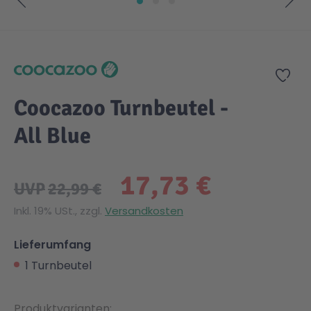
Zum Anfang der Bildgalerie springen
Zur
Coocazoo Turnbeutel -
All Blue
17,73 €
UVP
22,99 €
Inkl. 19% USt., zzgl.
Versandkosten
Lieferumfang
1 Turnbeutel
Produktvarianten