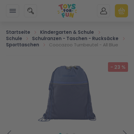
Zur Startseite
SUCHE
MEIN KONTO
WARENK
Minicart
Startseite
Kindergarten & Schule
Schule
Schulranzen - Taschen - Rucksäcke
Sporttaschen
Coocazoo Turnbeutel - All Blue
Zum Ende der Bildgalerie springen
-
23
%