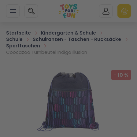
Zur Startseite
SUCHE
MEIN KONTO
WARENK
Minicart
Startseite
Kindergarten & Schule
Schule
Schulranzen - Taschen - Rucksäcke
Sporttaschen
Coocazoo Turnbeutel Indigo Illusion
Zum Ende der Bildgalerie springen
-
10
%