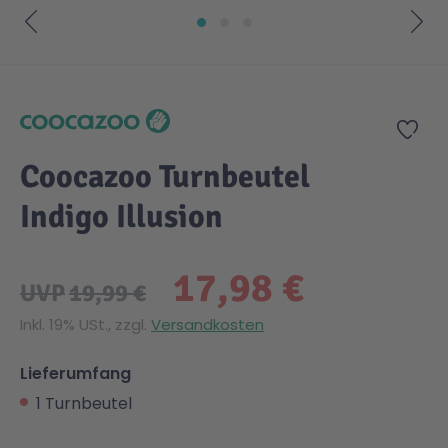
Zum Anfang der Bildgalerie springen
Zur
Coocazoo Turnbeutel
Indigo Illusion
17,98 €
UVP
19,99 €
Inkl. 19% USt., zzgl.
Versandkosten
Lieferumfang
1 Turnbeutel