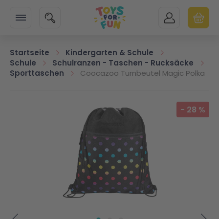
Zur Startseite
SUCHE
MEIN KONTO
WARENK
Minicart
Startseite
Kindergarten & Schule
Schule
Schulranzen - Taschen - Rucksäcke
Sporttaschen
Coocazoo Turnbeutel Magic Polka
Zum Ende der Bildgalerie springen
-
28
%