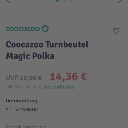
Zum Anfang der Bildgalerie springen
Zur
Coocazoo Turnbeutel
Magic Polka
14,36 €
UVP
19,99 €
Inkl. 19% USt., zzgl.
Versandkosten
Lieferumfang
1 Turnbeutel
Produktvarianten