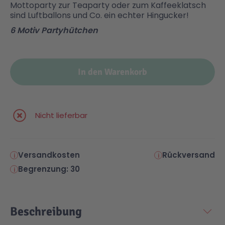
Mottoparty zur Teaparty oder zum Kaffeeklatsch
sind Luftballons und Co. ein echter Hingucker!
Malen & Zeichnen
Marvel™ Super Heroes
Knights
6 Motiv Partyhütchen
Minecraft™
NOVELMORE
In den Warenkorb
Minifiguren
Sports Action
Nicht lieferbar
NINJAGO®
VW
Speed Champions
Wiltopia
Versandkosten
Rückversand
Begrenzung: 30
Star Wars™
Aktion
Beschreibung
Super Mario
Cars