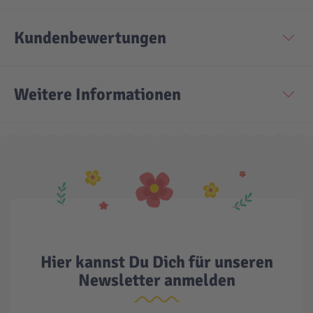
Technic
Spiel-Ei
Kundenbewertungen
Aktion
Weitere Informationen
Seltene Artikel
LEGO® Blumen
Hier kannst Du Dich für unseren
Newsletter anmelden