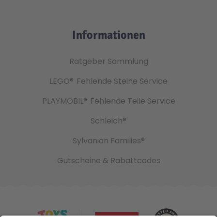
Informationen
Ratgeber Sammlung
LEGO®
Fehlende Steine Service
PLAYMOBIL®
Fehlende Teile Service
Schleich®
Sylvanian Families®
Gutscheine & Rabattcodes