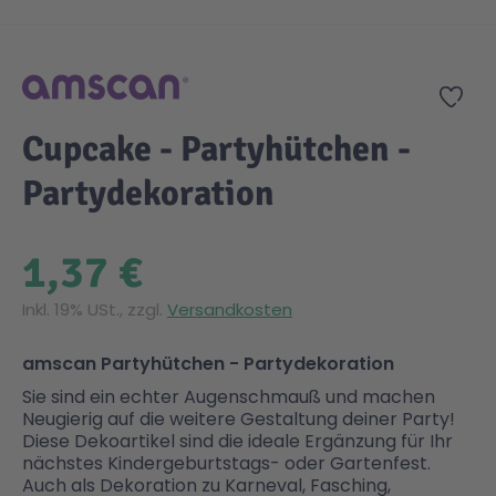
Zum Anfang der Bildgalerie springen
Gesundheit & Pflege
Kinder- & Jugendbücher
Kreativ Spielwaren
Creator
City Life
Zur
Sicherheit
Krimi / Thriller
Kuscheltiere
DC Comics™ Super Heroes
Country
Cupcake - Partyhütchen -
Partydekoration
Liebesromane
Puppen & Puppenzubehör
Disney
Fairies
1,37 €
Sachbücher / Wissen
Puzzle & Legespiele
DUPLO®
Family Fun
Inkl. 19% USt., zzgl.
Versandkosten
Zeit & Reise
Holzspielwaren
Friends
Figures
amscan Partyhütchen - Partydekoration
Sie sind ein echter Augenschmauß und machen
Elektronische Spielwaren
Jurassic World™
Fun Stars
Neugierig auf die weitere Gestaltung deiner Party!
Diese Dekoartikel sind die ideale Ergänzung für Ihr
nächstes Kindergeburtstags- oder Gartenfest.
Kreativ
Harry Potter™
Heroes
Auch als Dekoration zu Karneval, Fasching,