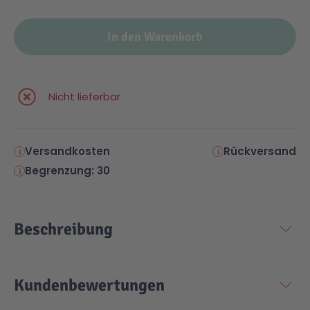
Malen & Zeichnen
Marvel™ Super Heroes
Knights
In den Warenkorb
Minecraft™
NOVELMORE
Nicht lieferbar
Minifiguren
Sports Action
Versandkosten
Rückversand
NINJAGO®
VW
Begrenzung: 30
Speed Champions
Wiltopia
Beschreibung
Star Wars™
Aktion
Kundenbewertungen
Super Mario
Cars