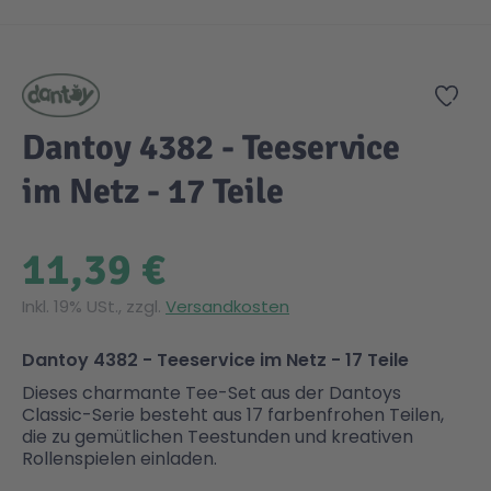
Zum Anfang der Bildgalerie springen
Gesundheit & Pflege
Kinder- & Jugendbücher
Kreativ Spielwaren
Creator
City Life
Zur
Sicherheit
Krimi / Thriller
Kuscheltiere
DC Comics™ Super Heroes
Country
Dantoy 4382 - Teeservice
im Netz - 17 Teile
Liebesromane
Puppen & Puppenzubehör
Disney
Fairies
11,39 €
Sachbücher / Wissen
Puzzle & Legespiele
DUPLO®
Family Fun
Inkl. 19% USt., zzgl.
Versandkosten
Zeit & Reise
Holzspielwaren
Friends
Figures
Dantoy 4382 - Teeservice im Netz - 17 Teile
Dieses charmante Tee-Set aus der Dantoys
Elektronische Spielwaren
Jurassic World™
Fun Stars
Classic-Serie besteht aus 17 farbenfrohen Teilen,
die zu gemütlichen Teestunden und kreativen
Rollenspielen einladen.
Kreativ
Harry Potter™
Heroes