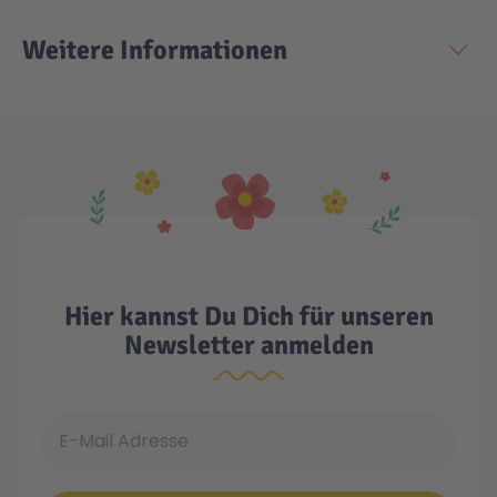
Weitere Informationen
Technic
Spiel-Ei
Aktion
Seltene Artikel
LEGO® Blumen
Hier kannst Du Dich für unseren
Newsletter anmelden
E-Mail Adresse