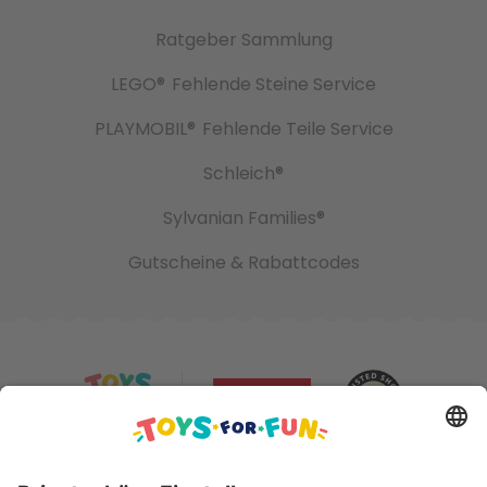
Ratgeber Sammlung
LEGO®
Fehlende Steine Service
PLAYMOBIL®
Fehlende Teile Service
Schleich®
Sylvanian Families®
Gutscheine & Rabattcodes