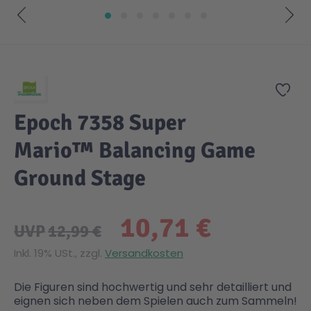
Zum Anfang der Bildgalerie springen
Zur
Epoch 7358 Super
Mario™ Balancing Game
Ground Stage
10,71 €
UVP
12,99 €
Inkl. 19% USt., zzgl.
Versandkosten
Die Figuren sind hochwertig und sehr detailliert und
eignen sich neben dem Spielen auch zum Sammeln!