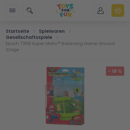
Zur Startseite
SUCHE
MEIN KONTO
WARENK
Minicart
Startseite
Spielwaren
Gesellschaftsspiele
Epoch 7358 Super Mario™ Balancing Game Ground
Stage
Zum Ende der Bildgalerie springen
-
18
%