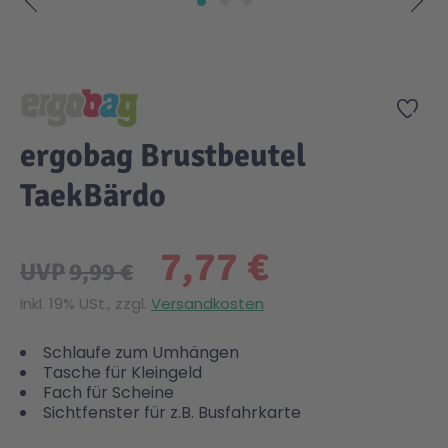
Zum Anfang der Bildgalerie springen
Zur
ergobag Brustbeutel
TaekBärdo
7,77 €
UVP
9,99 €
Inkl. 19% USt., zzgl.
Versandkosten
Schlaufe zum Umhängen
Tasche für Kleingeld
Fach für Scheine
Sichtfenster für z.B. Busfahrkarte