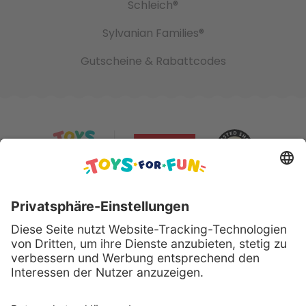
Schleich®
Sylvanian Families®
Gutscheine & Rabattcodes
Sicher bezahlen mit: