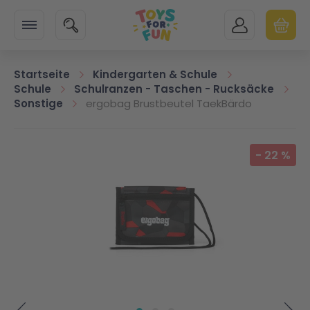
Zur Startseite
SUCHE
MEIN KONTO
WARENK
Minicart
Startseite
Kindergarten & Schule
Schule
Schulranzen - Taschen - Rucksäcke
Sonstige
ergobag Brustbeutel TaekBärdo
Zum Ende der Bildgalerie springen
-
22
%