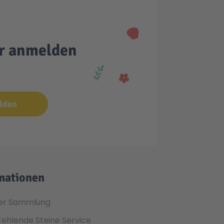
er anmelden
lden
mationen
er Sammlung
Fehlende Steine Service