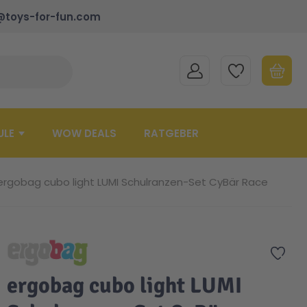
@toys-for-fun.com
MEIN KONTO
MEINE WUNSCHLISTE
WARENK
Suche schließen
Minicart
ULE
WOW DEALS
RATGEBER
ergobag cubo light LUMI Schulranzen-Set CyBär Race
Zur 
ergobag cubo light LUMI