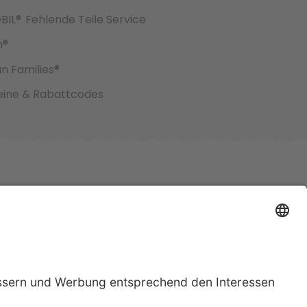
BIL®
Fehlende Teile Service
h®
an Families®
ine & Rabattcodes