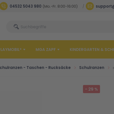
04532 5043 980
(Mo.-Fr. 8:00-16:00)
support
Suche
Suche
PLAYMOBIL®
MGA ZAPF
KINDERGARTEN & SCH
chulranzen - Taschen - Rucksäcke
Schulranzen
-
29
%