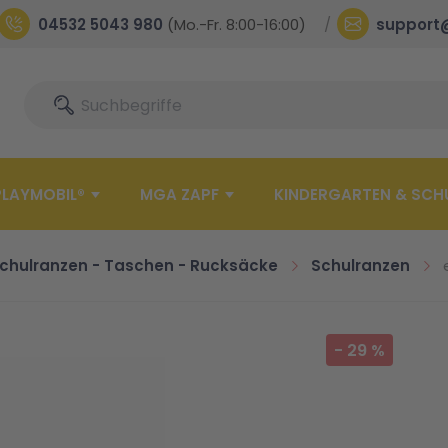
04532 5043 980
(Mo.-Fr. 8:00-16:00)
support
Suche
Suche
PLAYMOBIL®
MGA ZAPF
KINDERGARTEN & SCH
chulranzen - Taschen - Rucksäcke
Schulranzen
-
29
%