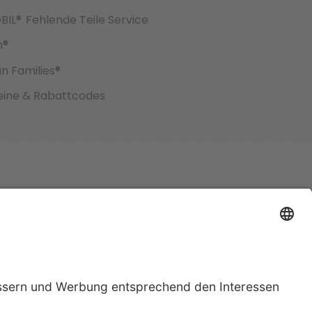
BIL®
Fehlende Teile Service
h®
an Families®
ine & Rabattcodes