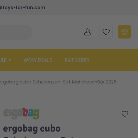
@toys-for-fun.com
MEIN KONTO
MEINE WUNSCHLISTE
WARENK
Suche schließen
Minicart
ULE
WOW DEALS
RATGEBER
ergobag cubo Schulranzen-Set MähdreschBär 2025
Zur 
ergobag cubo