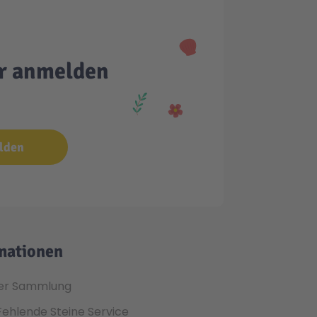
er anmelden
lden
mationen
er Sammlung
Fehlende Steine Service