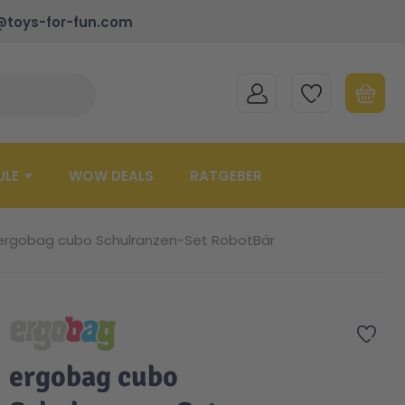
@toys-for-fun.com
MEIN KONTO
MEINE WUNSCHLISTE
WARENK
Suche schließen
Minicart
ULE
WOW DEALS
RATGEBER
ergobag cubo Schulranzen-Set RobotBär
Zur 
ergobag cubo