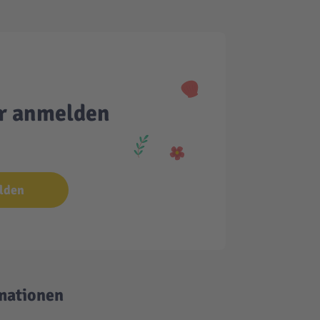
er anmelden
lden
mationen