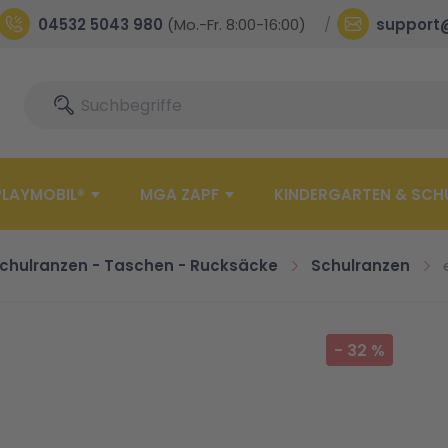
04532 5043 980
(Mo.-Fr. 8:00-16:00)
support
Suche
Suche
PLAYMOBIL®
MGA ZAPF
KINDERGARTEN & SCH
chulranzen - Taschen - Rucksäcke
Schulranzen
-
32
%