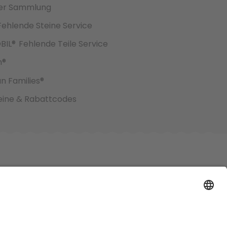
er Sammlung
Fehlende Steine Service
BIL®
Fehlende Teile Service
h®
an Families®
ine & Rabattcodes