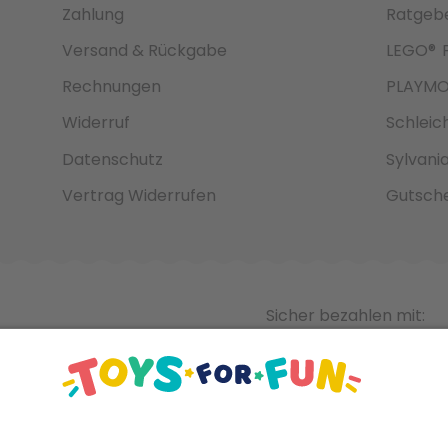
Zahlung
Ratgeb
Versand & Rückgabe
LEGO®
Rechnungen
PLAYMO
Widerruf
Schleic
Datenschutz
Sylvani
Vertrag Widerrufen
Gutsche
Sicher bezahlen mit: