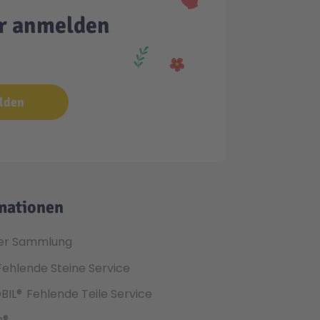
er anmelden
lden
mationen
er Sammlung
Fehlende Steine Service
BIL®
Fehlende Teile Service
h®