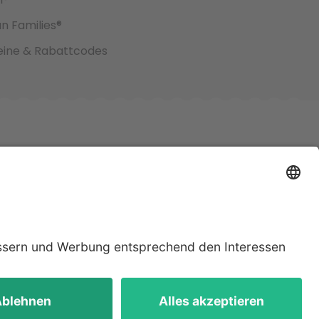
an Families®
ine & Rabattcodes
jeweiligen
lten