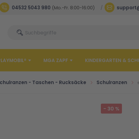
04532 5043 980
(Mo.-Fr. 8:00-16:00)
support
Suche
Suche
PLAYMOBIL®
MGA ZAPF
KINDERGARTEN & SCH
chulranzen - Taschen - Rucksäcke
Schulranzen
-
30
%