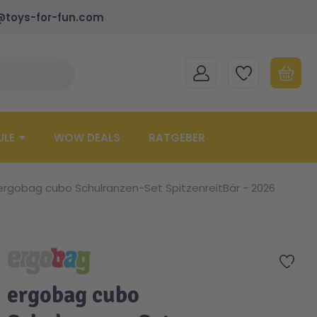
@toys-for-fun.com
MEIN KONTO
MEINE WUNSCHLISTE
WARENK
Suche schließen
Minicart
ULE
WOW DEALS
RATGEBER
ergobag cubo Schulranzen-Set SpitzenreitBär - 2026
Zur 
ergobag cubo