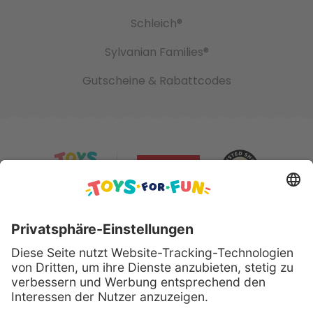
Schleich®
Sylvanian Families®
Gutscheine & Rabattcodes
Sicher bezahlen mit: