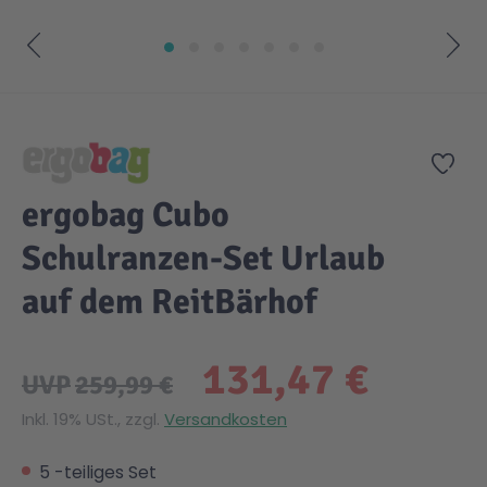
Zum Anfang der Bildgalerie springen
Zur
ergobag Cubo
Schulranzen-Set Urlaub
auf dem ReitBärhof
131,47 €
UVP
259,99 €
Inkl. 19% USt., zzgl.
Versandkosten
5 -teiliges Set