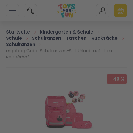
Zur Startseite
SUCHE
MEIN KONTO
WARENK
Minicart
Startseite
Kindergarten & Schule
Schule
Schulranzen - Taschen - Rucksäcke
Schulranzen
ergobag Cubo Schulranzen-Set Urlaub auf dem
ReitBärhof
Zum Ende der Bildgalerie springen
-
49
%