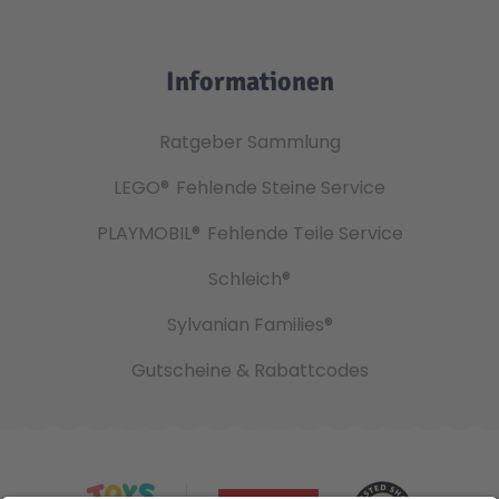
Informationen
Ratgeber Sammlung
LEGO®
Fehlende Steine Service
PLAYMOBIL®
Fehlende Teile Service
Schleich®
Sylvanian Families®
Gutscheine & Rabattcodes