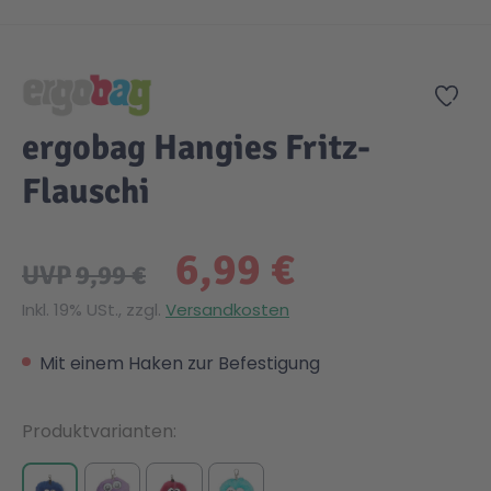
Zum Anfang der Bildgalerie springen
Zur
ergobag Hangies Fritz-
Flauschi
6,99 €
UVP
9,99 €
Inkl. 19% USt., zzgl.
Versandkosten
Mit einem Haken zur Befestigung
Produktvarianten