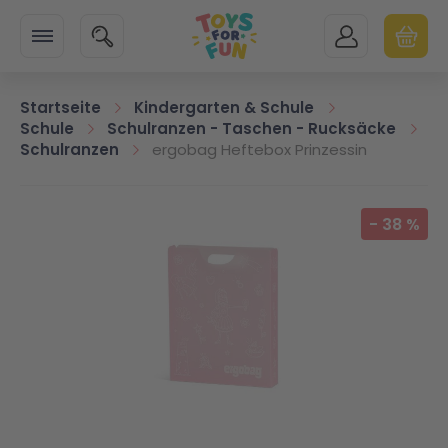
Zur Startseite
SUCHE
MEIN KONTO
WARENK
Minicart
Startseite
Kindergarten & Schule
Schule
Schulranzen - Taschen - Rucksäcke
Schulranzen
ergobag Heftebox Prinzessin
Zum Ende der Bildgalerie springen
-
38
%