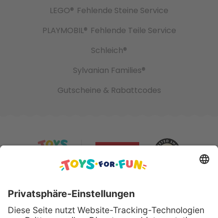
LEGO®
Fehlende Steine Service
PLAYMOBIL®
Fehlende Teile Service
Schleich®
Sylvanian Families®
Gutscheine & Rabattcodes
Sicher bezahlen mit: