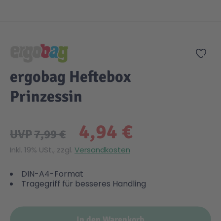
Zum Anfang der Bildgalerie springen
Zur
ergobag Heftebox
Prinzessin
4,94 €
UVP
7,99 €
Inkl. 19% USt., zzgl.
Versandkosten
DIN-A4-Format
Tragegriff für besseres Handling
In den Warenkorb