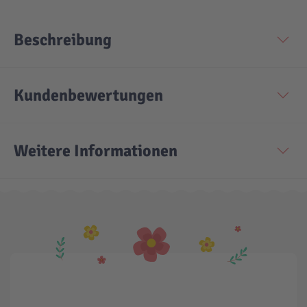
Technic
Spiel-Ei
Beschreibung
Aktion
Kundenbewertungen
Seltene Artikel
Weitere Informationen
LEGO® Blumen