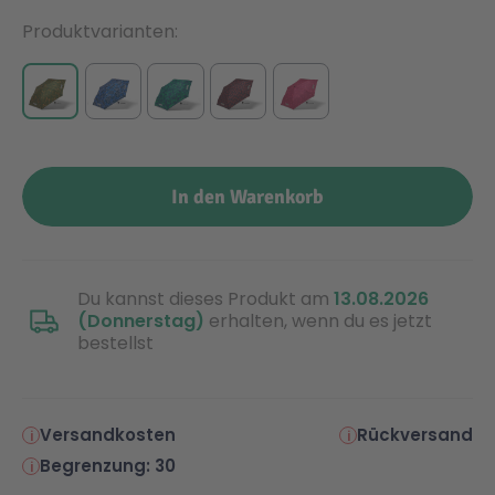
Produktvarianten
Malen & Zeichnen
Marvel™ Super Heroes
Knights
Minecraft™
NOVELMORE
Minifiguren
Sports Action
In den Warenkorb
NINJAGO®
VW
Du kannst dieses Produkt am
13.08.2026
(Donnerstag)
erhalten, wenn du es jetzt
Speed Champions
Wiltopia
bestellst
Star Wars™
Aktion
Versandkosten
Rückversand
Begrenzung: 30
Super Mario
Cars