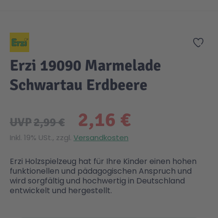
Zum Anfang der Bildgalerie springen
Zur
Erzi 19090 Marmelade
Schwartau Erdbeere
2,16 €
UVP
2,99 €
Inkl. 19% USt., zzgl.
Versandkosten
Erzi Holzspielzeug hat für Ihre Kinder einen hohen
funktionellen und pädagogischen Anspruch und
wird sorgfältig und hochwertig in Deutschland
entwickelt und hergestellt.