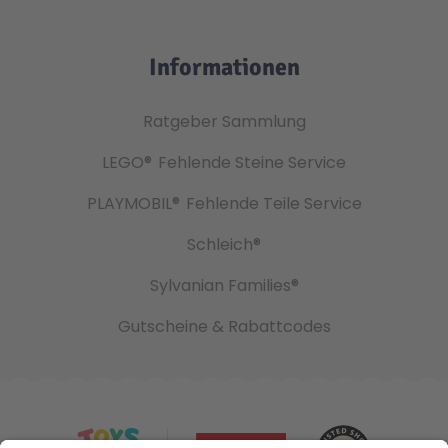
Informationen
Ratgeber Sammlung
LEGO®
Fehlende Steine Service
PLAYMOBIL®
Fehlende Teile Service
Schleich®
Sylvanian Families®
Gutscheine & Rabattcodes