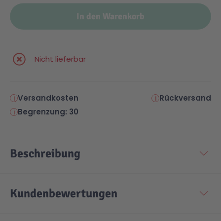
In den Warenkorb
Malen & Zeichnen
Marvel™ Super Heroes
Knights
Minecraft™
NOVELMORE
Nicht lieferbar
Minifiguren
Sports Action
Versandkosten
Rückversand
Begrenzung: 30
NINJAGO®
VW
Speed Champions
Wiltopia
Beschreibung
Star Wars™
Aktion
Kundenbewertungen
Super Mario
Cars