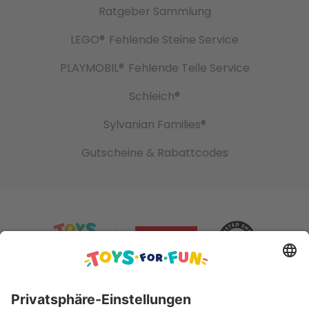
Ratgeber Sammlung
LEGO®
Fehlende Steine Service
PLAYMOBIL®
Fehlende Teile Service
Schleich®
Sylvanian Families®
Gutscheine & Rabattcodes
Sicher bezahlen mit: