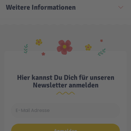
Weitere Informationen
Technic
Spiel-Ei
Aktion
Seltene Artikel
LEGO® Blumen
Hier kannst Du Dich für unseren
Newsletter anmelden
E-Mail Adresse
Anmelden